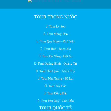
TOUR TRONG NƯỚC
Tour Lý Sơn
Tour Măng Đen
Tour Quy Nhơn - Phú Yên
Tour Huế - Bạch Mã
Tour Đà Nẵng - Hội An
Tour Quảng Bình - Quảng Trị
Tour Phú Quốc - Miền Tây
Tour Nha Trang - Đà Lạt
Tour Tây Bắc
Tour Đông Bắc
Tour Phú Quý - Côn Đảo
TOUR QUỐC TẾ