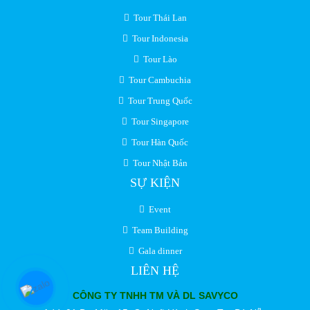
Tour Thái Lan
Tour Indonesia
Tour Lào
Tour Cambuchia
Tour Trung Quốc
Tour Singapore
Tour Hàn Quốc
Tour Nhật Bản
SỰ KIỆN
Event
Team Building
Gala dinner
LIÊN HỆ
CÔNG TY TNHH TM VÀ DL SAVYCO