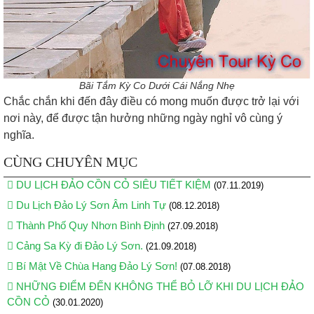
Bãi Tắm Kỳ Co Dưới Cái Nắng Nhẹ
Chắc chắn khi đến đây điều có mong muốn được trở lại với
nơi này, để được tận hưởng những ngày nghỉ vô cùng ý
nghĩa.
CÙNG CHUYÊN MỤC
DU LỊCH ĐẢO CỒN CỎ SIÊU TIẾT KIỆM
(07.11.2019)
Du Lịch Đảo Lý Sơn Âm Linh Tự
(08.12.2018)
Thành Phố Quy Nhơn Bình Định
(27.09.2018)
Cảng Sa Kỳ đi Đảo Lý Sơn.
(21.09.2018)
Bí Mật Về Chùa Hang Đảo Lý Sơn!
(07.08.2018)
NHỮNG ĐIỂM ĐẾN KHÔNG THỂ BỎ LỠ KHI DU LỊCH ĐẢO
CỒN CỎ
(30.01.2020)