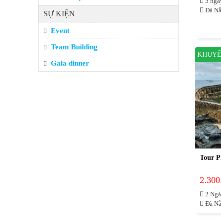
3 ngà
Đà Nẵ
SỰ KIỆN
Event
Team Building
KHUYẾ
Gala dinner
Tour P
2.300
2 Ngà
Đà Nẵ