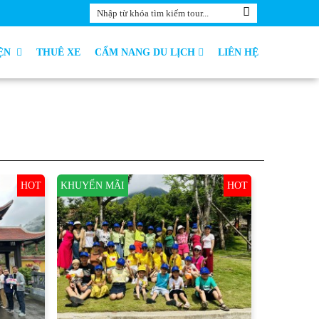
IỆN
THUÊ XE
CẨM NANG DU LỊCH
LIÊN HỆ
HOT
KHUYẾN MÃI
HOT