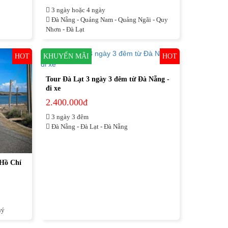
3 ngày hoặc 4 ngày
Đà Nẵng - Quảng Nam - Quảng Ngãi - Quy
Nhơn - Đà Lạt
HOT
KHUYẾN MÃI
HOT
Tour Đà Lạt 3 ngày 3 đêm từ Đà Nẵng -
đi xe
2.400.000đ
3 ngày 3 đêm
Đà Nẵng - Đà Lạt - Đà Nẵng
 Hồ Chí
uý