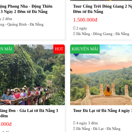
ộng Phong Nha - Động Thiên
Tour Cổng Trời Đông Giang 2 N
3 Ngày 2 Đêm từ Đà Nẵng
Đêm từ Đà Nẵng
y 2 đêm
1.500.000đ
ng - Quảng Bình - Đà Nẵng
2 ngày
Đà Nẵng - Đông Giang - Đà Nẵng
N MÃI
HOT
KHUYẾN MÃI
ăng Đen - Gia Lai từ Đà Nẵng 3
Tour Đà Lạt từ Đà Nẵng 4 ngày
 đêm
4 ngày 3 đêm
.000đ
Đà Nẵng - Đà Lạt - Đà Nẵng