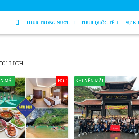
TOUR TRONG NƯỚC
TOUR QUỐC TẾ
SỰ K
DU LỊCH
N MÃI
HOT
KHUYẾN MÃI