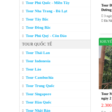
Tour Phú Quốc - Miền Tây
Tour Đ
Đường 
Tour Nha Trang - Đà Lạt
3 ngà
Tour Tây Bắc
Đà Nă
Tour Đông Bắc
Tour Phú Quý - Côn Đảo
KHUYẾ
TOUR QUỐC TẾ
Tour Thái Lan
Tour Indonesia
Tour Lào
Tour Cambuchia
Tour Trung Quốc
Tour Singapore
Tour M
ngày 2
Tour Hàn Quốc
2.300
Tour Nhật Bản